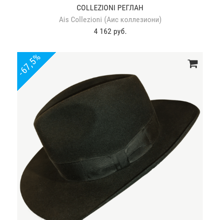
COLLEZIONI РЕГЛАН
Ais Collezioni (Аис коллезиони)
4 162 руб.
-67,5%